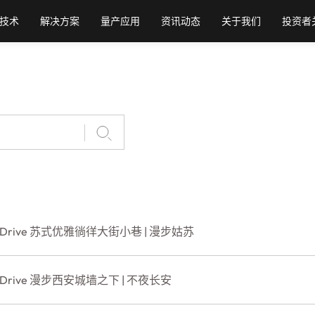
技术
解决方案
量产应用
资讯动态
关于我们
投资者
erDrive 苏式优雅徜徉大街小巷 | 漫步姑苏
rDrive 漫步西安城墙之下 | 不夜长安