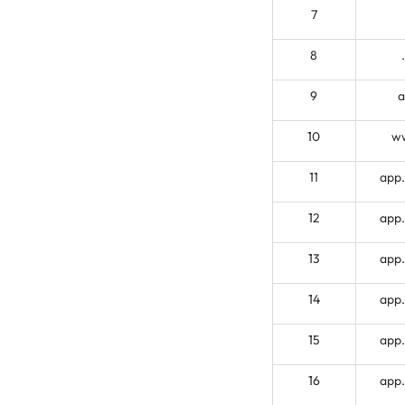
7
8
9
10
ww
11
app
12
app
13
app
14
app
15
app
16
app