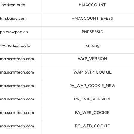
.horizon.auto
HMACCOUNT
.hm.baidu.com
HMACCOUNT_BFESS
app.wowpop.cn
PHPSESSID
w.horizon.auto
ys_lang
.ma.scrmtech.com
WAP_VERSION
.ma.scrmtech.com
WAP_SVIP_COOKIE
.ma.scrmtech.com
PA_WAP_COOKIE_NEW
.ma.scrmtech.com
PA_SVIP_VERSION
.ma.scrmtech.com
PA_WEB_COOKIE
.ma.scrmtech.com
PC_WEB_COOKIE