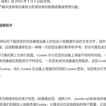
政策》自 2024 年 3 月 4 日起生效。
了解并选择退出某些分析提供商的数据收集或使用功能。
类似追踪技术
特定网址时下载到您的浏览器或设备上的包含小型数据片段的文本文件，域中放置该 
据。这些数据通常包含一串
唯一
识别您设备的数字和字母，但也可能包含
我们行事的第三方进行放置。Cookie 可以在您的设备上保留不同的时间段。一些 
的浏览器或应用程序打开时存在。一旦您关闭浏览器或应用程序，这些 Cook
久”Cookie。持久 Cookie 在设备上保留的时间因 Cookie 而异。当您
备。
网络信标的电子标签（如像素标签、透明 GIF、JavaScript和本地存
在我们的网站上协助传递Cookie，计算访问过这些网站的用户数量，以