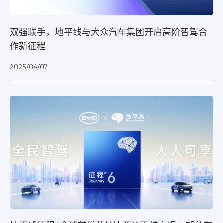
双强联手，地平线与大众汽车集团开启高阶智驾合
作新征程
2025/04/07