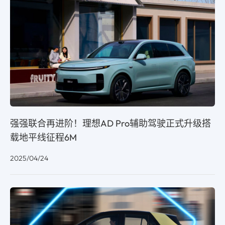
强强联合再进阶！理想AD Pro辅助驾驶正式升级搭
载地平线征程6M
2025/04/24