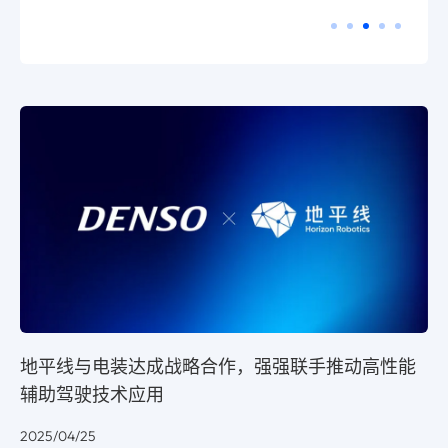
查看更多
地平线与电装达成战略合作，强强联手推动高性能
辅助驾驶技术应用
2025/04/25