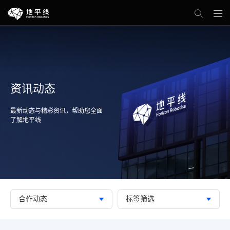
资讯动态
最新动态与精彩资讯，帮助您全面
了解地平线
合作动态
标签筛选