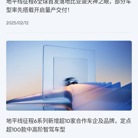
地平线征程6全球首发落地比亚迪天神之眼，部分车
型率先搭载开启量产交付！
2025/02/12
地平线征程6系列新增超10家合作车企及品牌，定点
超100款中高阶智驾车型