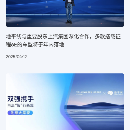
地平线与重要股东上汽集团深化合作，多款搭载征
程6E的车型将于年内落地
2025/04/12