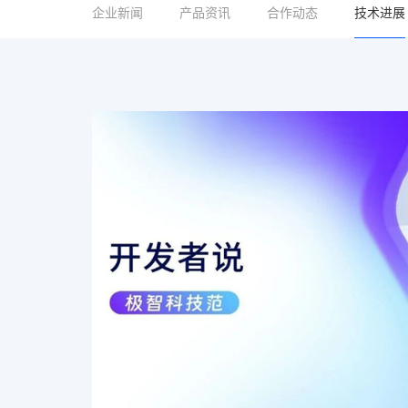
企业新闻
产品资讯
合作动态
技术进展
地平线HoloAgent-0：
地平线开
执行闭环，让Agent走入
数机器
界
300FP
物理世界中可靠的具身智能体，不能只依赖一次性
地平线正式发布
也不能简单串接导航、操作和运动控制模块。
面向人形机器
查看更多