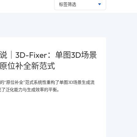
标签筛选
｜3D-Fixer：单图3D场景
开发者
原位补全新范式
征，0
解
er提出的“原位补全”范式系统性重构了单图3D场景生成流
现了泛化能力与生成效率的平衡。
以3D Gau
何表示上整
查看更多