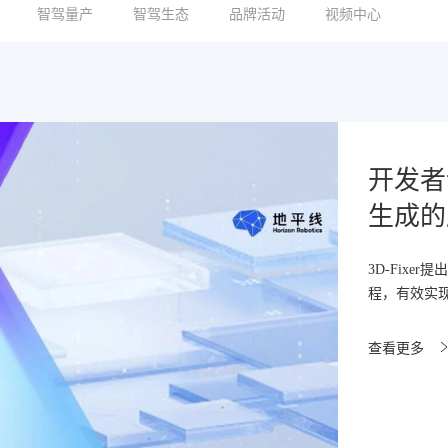
智驾量产
智驾生态
品牌活动
视频中心
源HoloMotion-1：4亿参
开发者说
人小脑大模型，实现端侧
生成的
S
3D-Fix
程，有效实
并开源HoloMotion-1，这是地平线机器人实验室
人全身控制打造的4亿参数级机器人小脑大模型。
查看更多