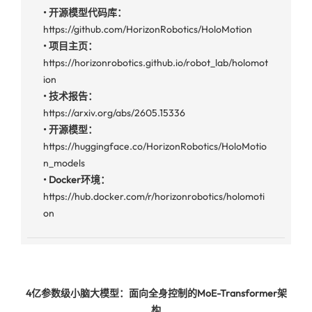
• 开源模型代码库：
https://github.com/HorizonRobotics/HoloMotion
•
项目主页：
https://horizonrobotics.github.io/robot_lab/holomot
ion
• 技术报告：
https://arxiv.org/abs/2605.15336
• 开源模型：
https://huggingface.co/HorizonRobotics/HoloMotio
n_models
•
Docker环境
：
https://hub.docker.com/r/horizonrobotics/holomoti
on
4亿参数级小脑大模型：
面向全身控制的MoE-Transformer架
构