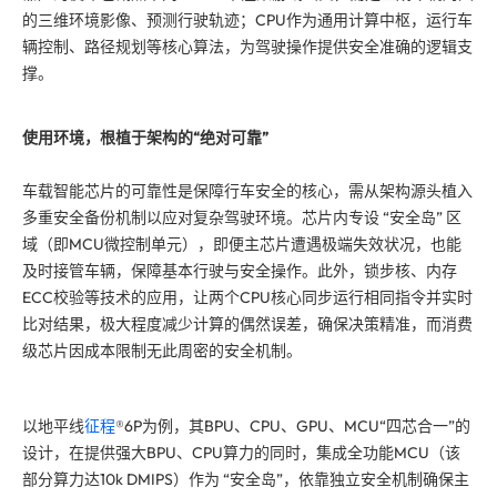
的三维环境影像、预测行驶轨迹；CPU作为通用计算中枢，运行车
辆控制、路径规划等核心算法，为驾驶操作提供安全准确的逻辑支
撑。
使用环境，根植于架构的“绝对可靠”
车载智能芯片的可靠性是保障行车安全的核心，需从架构源头植入
多重安全备份机制以应对复杂驾驶环境。芯片内专设 “安全岛” 区
域（即MCU微控制单元），即便主芯片遭遇极端失效状况，也能
及时接管车辆，保障基本行驶与安全操作。此外，锁步核、内存
ECC校验等技术的应用，让两个CPU核心同步运行相同指令并实时
比对结果，极大程度减少计算的偶然误差，确保决策精准，而消费
级芯片因成本限制无此周密的安全机制。
以地平线
征程
®6P为例，其BPU、CPU、GPU、MCU“四芯合一”的
设计，在提供强大BPU、CPU算力的同时，集成全功能MCU（该
部分算力达10k DMIPS）作为 “安全岛”，依靠独立安全机制确保主