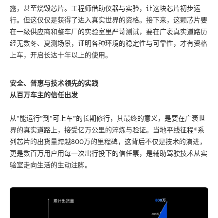
露，甚至烧毁芯片。工程师借助仪器与实验，让这块芯片初步运
行。但这仅仅是获得了进入真实世界的资格。接下来，这颗芯片要
在一级供应商和整车厂的实验室里严苛测试，要在广袤真实道路历
经无数冬、夏测场景，证明各种环境的稳定性与可靠性，才有资格
上车，开启长达十年以上的使用。
安全、普惠与技术领先的实践
从百万车主的信任出发
从“能运行”到“可上车”的长期修行，其最终的意义，是要在广袤世
界的真实道路上，接受亿万公里的淬炼与验证。当地平线征程®系
列芯片的出货量跨越800万的里程碑，这背后不仅是技术的演进，
更是数百万用户用每一次出行投下的信任票，是辅助驾驶技术从实
验室走向生活的生动注脚。