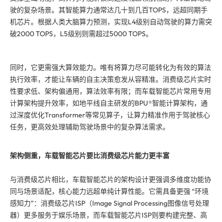
驶的复杂场景。其智能算力通常达几十到几百TOPS，远超同期手
机芯片。根据人类大脑算力预测，实现L4级别自动驾驶的算力需突
破2000 TOPS，L5级别则需超过5000 TOPS。
同时，它更需强大算效能力。唯有将算力尽可能转化为有效的算法
执行效率，才能让车辆的自主决策愈发从容精准。消费级芯片实时
性要求低、架构偏通用，算法效率有限；而车载智能芯片常用专用
计算架构提升效率，如地平线自主研发的BPU®智能计算架构，通
过深度优化Transformer等常见算子，让算力精准作用于驾驶核心
任务，更高效处理辅助驾驶场景中的复杂算法需求。
架构侧重，
车载智能芯片
要比消费级芯片能力更丰富
与消费级芯片相比，车载智能芯片的架构设计更强调多维度功能协
同与场景适配，核心能力远超单纯计算性能。它需具备更强 “环境
感知力”：消费级芯片ISP（Image Signal Processing图像信号处理
器）更多服务于娱乐场景，而车载智能芯片ISP则要构建完整、高