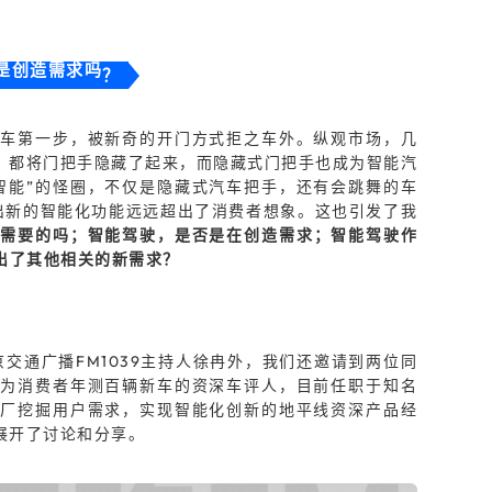
是创造需求吗
？
上车第一步，被新奇的开门方式拒之车外。纵观市场，几
牌，都将门把手隐藏了起来，而隐藏式门把手也成为智能汽
智能”的怪圈，不仅是隐藏式汽车把手，还有会跳舞的车
出新的智能化功能远远超出了消费者想象。这也引发了我
者需要的吗；智能驾驶，是否是在创造需求；智能驾驶作
出了其他相关的新需求？
交通广播FM1039主持人徐冉外，我们还邀请到两位同
位为消费者年测百辆新车的资深车评人，目前任职于知名
车厂挖掘用户需求，实现智能化创新的地平线资深产品经
展开了讨论和分享。