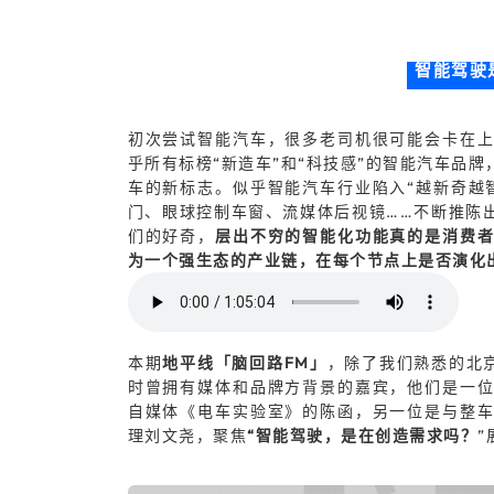
智能驾驶
初次尝试智能汽车，很多老司机很可能会卡在
乎所有标榜“新造车”和“科技感”的智能汽车品
车的新标志。似乎智能汽车行业陷入“越新奇越
门、眼球控制车窗、流媒体后视镜……不断推陈
们的好奇，
层出不穷的智能化功能真的是消费
为一个强生态的产业链，在每个节点上是否演化
本期
地平线「脑回路FM」
，除了我们熟悉的北京
时曾拥有媒体和品牌方背景的嘉宾，他们是一
自媒体《电车实验室》的陈函，另一位是与整
理刘文尧，聚焦
“智能驾驶，是在创造需求吗
？
”