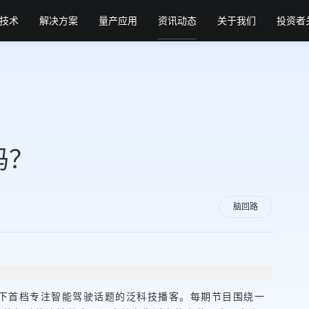
技术
解决方案
量产应用
资讯动态
关于我们
投资者
吗？
脑回路
旗下首档专注智能驾驶话题的泛科技播客。每期节目围绕一