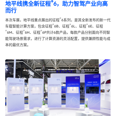
®
地平线携全新征程
6，助力智驾产业向高
而行
®
本次车展，地平线重点展出的征程
6系列，是其全新发布的新一代
®
®
®
车载智能计算方案，包含征程
6B、征程
6L、征程
6E、征程
®
®
®
6M、征程
6H、征程
6P共计6款产品，每款产品分别面向不同智
能驾驶场景需求，进行了计算资源的灵活配置，提供兼顾性能与成
本的
最优
方案。