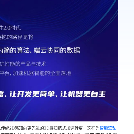
传统2D感知向更先进的3D感知范式加速转变，这在为
智能驾驶