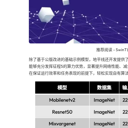
推荐阅读 - Swi
除了基于公版改进的基础示例模型，地平线还开发提供了包含
能够充分发挥征程5的算力优势，显著提升网络性能、减
在保证运行效率和任务表现的前提下，轻松实现自有算