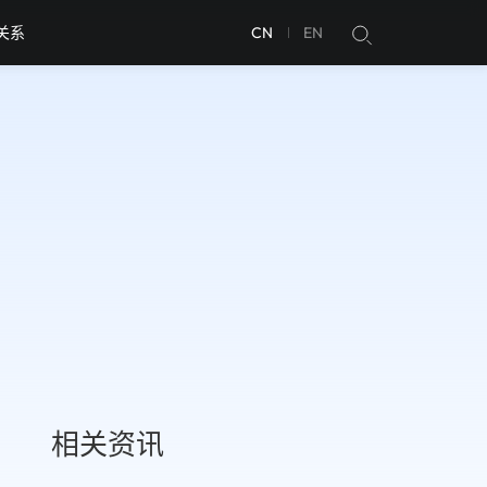
关系
CN
EN
相关资讯