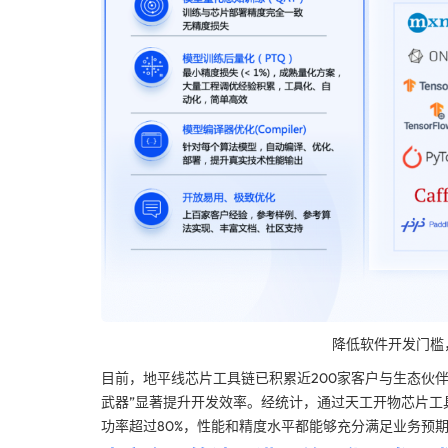
降低软件开发门槛
目前，地平线芯片工具链已积累近200家客户与生态伙
武器”显著提升开发效率。经统计，通过天工开物芯片工
功率
超过80%，性能和精度水平都能够充分满足业务预