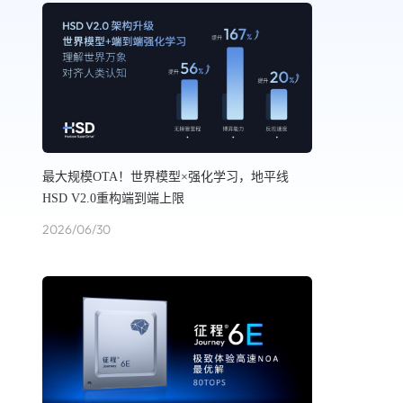
最大规模OTA！世界模型×强化学习，地平线
HSD V2.0重构端到端上限
2026/06/30