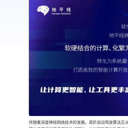
伴随着深度神经网络技术的发展，高阶自动驾驶算法正从