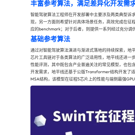
丰富参考算法，满足差异化开发需
智能驾驶算法工程师在开发部署中主要涉及两类典型诉
现，另一方面则希望针对具体场景任务，高效完成在征
应的benchmark；对于后者，则提供一系列经过充分
基础参考算法
通过对智能驾驶算法演进与渐进式落地的持续探索，地
芯片工具链对于各类算法的广泛适用性，地平线还进一步筛
性能评测，其中既包含产业普遍关注的常见模型，也包
开发需求，地平线还基于公版Transformer结构开发了适配于
MSA结构，该模型在征程5芯片上的性能与端侧最强GP