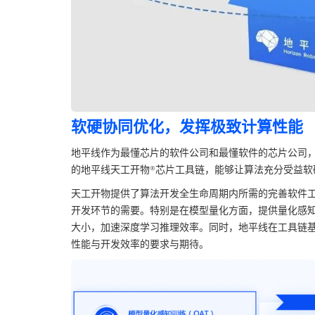
软硬协同优化，发挥极致计算性能
地平线作为最懂芯片的软件公司和最懂软件的芯片公司，
的地平线天工开物®芯片工具链，能够让算法充分受益软
天工开物提供了算法开发全生命周期内所需的完善软件
开发环节的需要。特别是在模型量化方面，提供量化感知
大小，加速深度学习推理效率。同时，地平线在工具链
性能与开发效率的要求与期待。