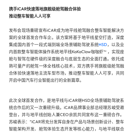
携手iCAR快速落地旗舰级舱驾融合体验
推动整车智能人人可享
发布会现场重磅宣布iCAR成为地平线舱驾融合整车智能解决方
案的全球首发合作车企。该方案将基于地平线星空打造，深度
集成国内首个一段式端到端全场景辅助驾驶系统
HSD
，以及业
内首款整车智能体操作系统地平线KaKaClaw咖咖虾™ ，实现座
舱与智驾在硬件级的深度融合与底层生态的全面打通。依托成
熟可量产的舱驾一体全栈核心技术，双方携手将旗舰级舱驾融
合体验快速落地主流车型市场，推动整车智能人人可享，共同
开启中国汽车行业智能出行的全新篇章。
此次全球首发合作，是地平线与iCAR继HSD全场景辅助驾驶系
统合作后的又一次重磅升级。iCAR品牌事业部总经理苏峻受邀
登台，并与地平线创始人兼CEO余凯共同宣布这一重磅合作。
苏峻表示：“iCAR将充分发挥自身在产品与场景创新设计、整车
智能架构开发、舱驾体验生态开发等核心能力，与地平线联合