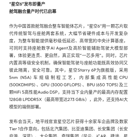
“星空6”发布即量产
舱驾融合量产时代已启幕
作为中国首款舱驾融合整车智能体芯片，“星空6”用一颗芯片取
代传统智驾与座舱两套系统，大幅节省硬件成本与开发复杂
度，为整车智能提供毫秒级低延迟、高带宽的中央计算基座，
可同时支持座舱数字AI Agent及高阶智能辅助驾驶大模型部
署，体验更连贯、更自然，真正实现“一芯多用”。同时，芯片
内置高等级安全机制，确保智能驾驶与座舱功能既高效协同又
彼此隔离，安全可靠。其中，星空Starry 6P为旗舰版，采用
5nm (N5A) 车规级制程工艺，内部集成高性能CPU
(500KDMIPS) 、GPU (3000 GFLOPS) 、BPU (650 TOPS) 及三
颗HiFi 5高性能Audio DSP，支持当下业内量产的最高内存配置
128GB LPDDR5X（最高带宽达273 GB/s），此外，还支持AI大
模型的端侧部署。
发布会当天，地平线官宣星空芯片获得十余家车企品牌及数家
Tier 1合作意向，包括北汽集团、比亚迪集团、长安集团（长安
启源、深蓝）、大众集团、奇瑞集团（风云、iCAR、捷途、星