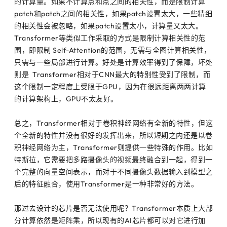
的计算量。如果不计算点和点之间的相关性，而是限制计算
patch和patch之间的相关性，如果patch设置太大，一些精细
的相关性会被忽略，如果patch设置太小，计算量又太大。
Transformer等类似工作采取的方式是限制计算相关性的范
围，即限制 Self-Attention的范围，无需与全图计算相关性，
只需与一些局部进行计算。好处是计算效率得到了保障，坏处
则是 Transformer相对于CNN最大的特别性受到了限制，而
这个限制一定程度上受限于GPU，因为在很远距离两两计算
的计算架构上，GPU不太友好。
总之，Transformer相对于卷积神经网络有全新的特性，但这
个全新的特性并没有很好的发挥出来，所以短期之内还是以卷
积神经网络为主，Transformer则提供一些特殊的作用。比如
特斯拉，它需要把多路摄像头的视频最终融合到一起，得到一
个完整的向量空间表示，而对于不同摄像头数据输入到模型之
后的特征融合，使用Transformer是一种非常好的方法。
那过去设计的芯片是否无法使用呢？Transformer本质上大部
分计算依然是矩阵乘，所以现有的AI芯片都可以对它进行加