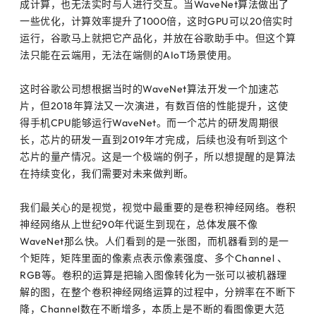
成计算，也无法实时与人进行交互。当WaveNet算法做出了
一些优化，计算效率提升了1000倍，这时GPU可以20倍实时
运行，谷歌马上就把它产品化，并放在谷歌助手中。但这个算
法只能在云端用，无法在端侧的AIoT场景使用。
这时谷歌公司想根据当时的WaveNet算法开发一个加速芯
片，但2018年算法又一次演进，有数百倍的性能提升，这使
得手机CPU能够运行WaveNet。而一个芯片的研发周期很
长，芯片的研发一直到2019年才完成，后续也没有听到这个
芯片的量产情况。这是一个极端的例子，所以想提醒的是算法
在持续变化，我们需要对未来做判断。
我们最关心的是视觉，视觉中最重要的是卷积神经网络。卷积
神经网络从上世纪90年代诞生到现在，总体发展不像
WaveNet那么快。人们看到的是一张图，而机器看到的是一
个矩阵，矩阵里面的像素点表示像素强度、多个Channel 、
RGB等。卷积的运算是把输入图像转化为一张可以被机器理
解的图，在整个卷积神经网络运算的过程中，分辨率在不断下
降，Channel数在不断增多，本质上是不断的看图像更大范