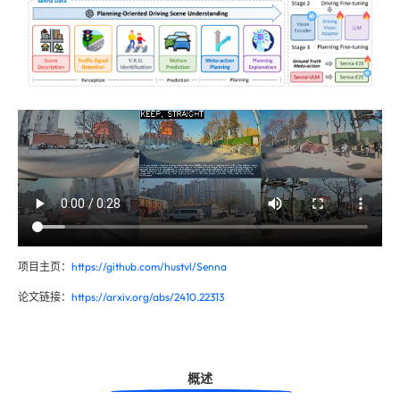
项目主页：
https://github.com/hustvl/Senna
论文链接：
https://arxiv.org/abs/2410.22313
概述