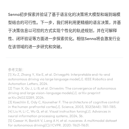
Senna初步探索并验证了基于语言化的决策将大模型和端到端模
型结合的可行性。下一步，我们将利用更精细的语言决策，并基
于决策信息以可控的方式实现个性化的轨迹规划，并在可解释
性、闭环验证等方面进一步探索优化。相信Senna将会激发行业
在该领域的进一步研究和突破。
参考文献：
[1] Xu Z, Zhang Y, Xie E, et al. Drivegpt4: Interpretable end-to-end
autonomous driving via large language model[J]. IEEE Robotics and
Automation Letters, 2024.
[2] Tian X, Gu J, Li B, et al. Drivevlm: The convergence of autonomous
driving and large vision-language models[J]. arXiv preprint
arXiv:2402.12289, 2024.
[3] Koechlin E, Ody C, Kouneiher F. The architecture of cognitive control
in the human prefrontal cortex[J]. Science, 2003, 302(5648): 1181-1185.
[4] Liu H, Li C, Wu Q, et al. Visual instruction tuning[J]. Advances in
neural information processing systems, 2024, 36.
[5] Caesar H, Bankiti V, Lang A H, et al. nuscenes: A multimodal dataset
for autonomous driving[C]//CVPR. 2020: 11621-11631.