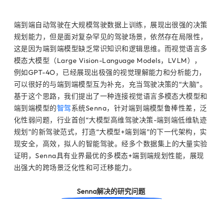
端到端自动驾驶在大规模驾驶数据上训练，展现出很强的决策
规划能力，但是面对复杂罕见的驾驶场景，依然存在局限性，
这是因为端到端模型缺乏常识知识和逻辑思维。而视觉语言多
模态大模型（Large Vision-Language Models，LVLM），
例如GPT-4O，已经展现出极强的视觉理解能力和分析能力，
可以很好的与端到端模型互为补充，充当驾驶决策的“大脑”。
基于这个思路，我们提出了一种连接视觉语言多模态大模型和
端到端模型的
智驾
系统Senna，针对端到端模型鲁棒性差，泛
化性弱问题，行业首创“大模型高维驾驶决策-端到端低维轨迹
规划”的新驾驶范式，打造“大模型+端到端”的下一代架构，实
现安全，高效，拟人的
智能
驾驶
。
经多个
数据集上
的大量实验
证明
，Senna
具有
业界最优的多模态+端到端规划性能
，展现
出强大的跨场景泛化性和可迁移能力。
Senna解决的研究问题