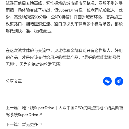
试乘正值周五晚高峰，繁忙拥堵的城市闹市区路况、意想不到的暴
雨把一场体验变成了挑战，但SuperDrive像一位老司机般拟人，丝
滑，高效地跑满50分钟，全程0接管！在面对城市环岛、复杂施工
改道路口、拥堵匝道汇流、豁口鬼探头车辆等多个极端场景，都能
够做到快、准、稳的通过。
在这次试乘体验与交流中，贝瑞德和余凯聊到只有这样拟人、好用
的产品，才是应该交付给用户的智驾产品，“最好的智能驾驶都很
无聊”，因为它绝对的丝滑无感！
分享文章
上一篇：地平线SuperDrive｜大众中国CEO试乘点赞地平线高阶智
驾系统SuperDrive
下一篇：暂无更多