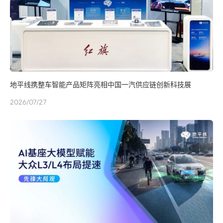
地平线携整车智能产品矩阵亮相中国一汽供应链创新科技展
2026/07/27