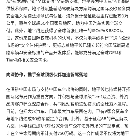
从“技术适配”到“全球交付”全链路支撑，地平线为中国车企出海提
供技术保障。地平线赋能辅助驾驶解决方案均满足国际及欧盟各类
安全准入法律法规测试与认证，海外累计验证数据里程已超150万
公里，覆盖全球超50个国家及地区，助力中国汽车实现全球交
付。此外，地平线还获得了全球首张且唯一的ISO/PAS 8800认
证，这份来自国际权威机构的认可，不仅为地平线构建了通向全球
市场的“安全信任护照”，更标志着地平线已建立起符合国际最高道
路车辆AI安全标准的产品开发体系，能够充分满足全球OEM和
Tier-1的相关安全需求。
向深协作，携手全球顶级伙伴加速智驾落地
在深耕中国市场与支持中国车企出海的同时，地平线也持续将开拓
国际化布局作为重要方向，并积极与全球顶级Tier-1及合资、外资
品牌客户建立深度合作，共同推动智能驾驶技术的全球落地进程。
目前，包括大众汽车、日本最大汽车集团在内，已有9家合资车企
与地平线达成30款车型定点合作。此外，基于征程6B的产品解决
方案，地平线已成功获得2家外资车企在海外市场的车型定点，预
计在全生命周期内累计交付750万辆。这一合作成果不仅将为地平