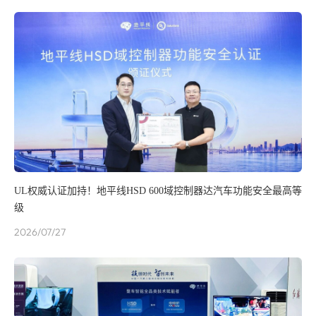
UL权威认证加持！地平线HSD 600域控制器达汽车功能安全最高等
级
2026/07/27