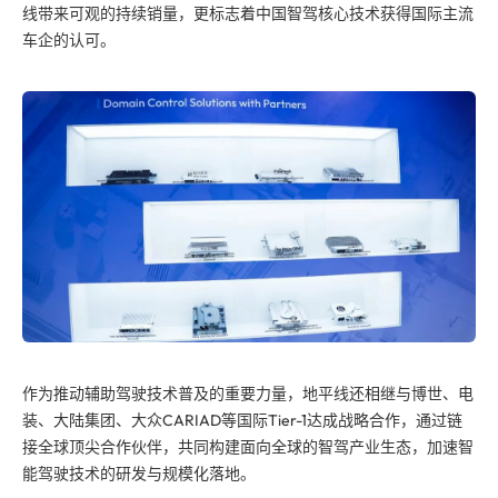
线带来可观的持续销量，更标志着中国智驾核心技术获得国际主流
车企的认可。
作为推动辅助驾驶技术普及的重要力量，地平线还相继与博世、电
装、大陆集团、大众CARIAD等国际Tier-1达成战略合作，通过链
接全球顶尖合作伙伴，共同构建面向全球的智驾产业生态，加速智
能驾驶技术的研发与规模化落地。