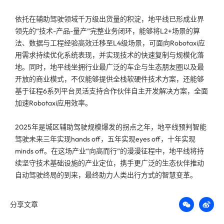
依托在辅助驾驶领域千万级出货量的积淀，地平线已形成业界
领先的“技术-产品-量产”完整业务闭环，能够将L2+场景的算
法、数据与工程经验高效迁移至L4级场景，可面向Robotaxi应
用需求持续优化系统表现，并实现技术的快速复制与规模化落
地。同时，地平线坐拥行业最广泛的车企与生态朋友圈以及最
开放的商业模式，不仅能够提供全栈软硬件技术方案，还能够
基于征程6系列平台灵活支持合作伙伴自主开发解决方案，全面
加速Robotaxi应用效率。
2025年是城区辅助驾驶规模爆发的拐点之年，地平线预判智能
驾驶未来三年实现hands off，五年实现eyes off，十年实现
minds off。在这场产业“向高而行”的漫漫征程中，地平线将持
续坚守技术基础设施的产业定位，携手更广泛的生态伙伴推动
自动驾驶终局的到来，最终助力人类出行方式的智慧变革。
分享文章