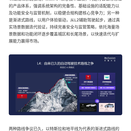
的产品体系，强调系统架构的完备性、基础设施的适配能力以
及功能安全与监管机制，以稳健合规构建核心竞争力；另一种
是渐进式路线，以用户体验驱动，从L2辅助驾驶起步，通过真
实场景数据迭代验证，持续完善安全与监管策略，依托海量场
景数据和功能闭环逐步覆盖城区和长尾场景，以快速迭代与扩
展能力赢得市场。
两种路线争议已久，以特斯拉和地平线为代表的渐进式路线的