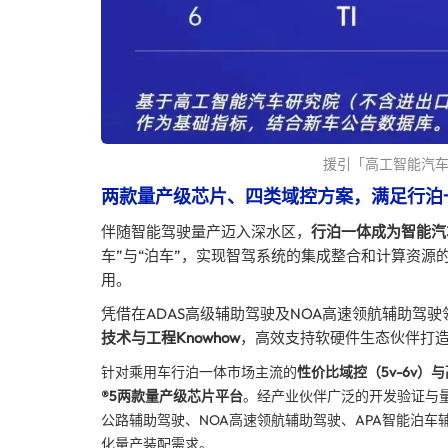
援引「高工智能汽车」
两款量产级芯片、四类域控方案，满足行泊
伴随智能驾驶量产迈入深水区，
行泊一体成为智能汽
车”与“泊车”，实现智驾系统的集成整合和计算资
用。
凭借在ADAS高级辅助驾驶及NOA高速领航辅助驾
技术与工程Knowhow
，高效支持软硬件生态伙伴打
针对乘用车行泊一体市场主流的
性价比域控（5v-6v）与
®5两款量产级芯片平台
。经产业伙伴广泛的开发验证与
公路辅助驾驶、NOA高速领航辅助驾驶、APA智能泊车
化量产装配需求。