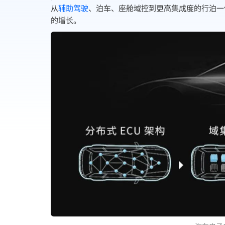
从
辅助驾驶
、泊车、座舱域控到更高集成度的行泊一
的增长。