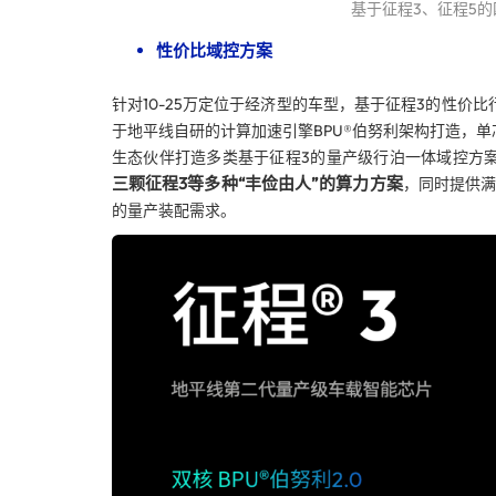
基于征程3、征程5
性价比域控方案
针对10-25万定位于经济型的车型，基于征程3的性价
于地平线自研的计算加速引擎BPU®伯努利架构打造，单芯
生态伙伴打造多类基于征程3的量产级行泊一体域控方
三颗征程3等多种“丰俭由人”的算力方案
，同时提供
的量产装配需求。