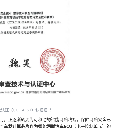
全认证（CC EAL3+）认证证书
元，正逐渐转变为可移动的智能网络终端。保障网络安全已
而
车载计算芯片
作为智能网联汽车ECU
（电子控制单元）
的