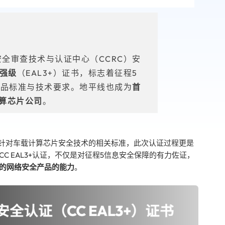
全审查技术与认证中心（CCRC）安
增强级
（EAL3+）证书，标志着征程5
产品标准与技术要求。地平线也成为
首
计算芯片公司
。
无针对车载计算芯片安全技术的相关标准，此次认证过程更是
CC EAL3+认证，不仅是对征程5信息安全保障的有力佐证，
的网络安
全产品的能力
。