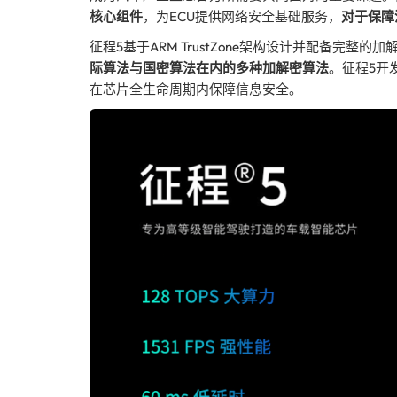
核心组件
，为ECU提供网络安全基础服务，
对于保障
征程5基于ARM TrustZone架构设计并配备完整
际算法与国密算法在内的多种加解密算法
。征程5开发
在芯片全生命周期内保障信息安全。