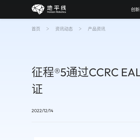
创新
首页
资讯动态
产品资讯
征程®5通过CCRC E
证
2022/12/14