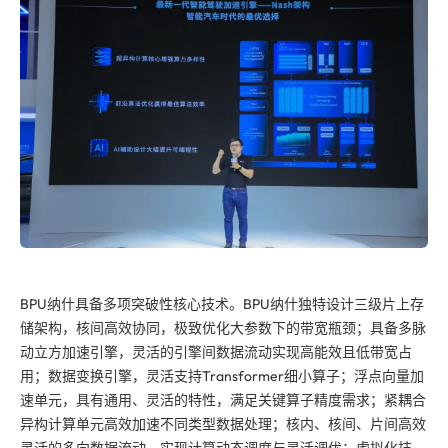
BPU纳什具备多项突破性核心技术。BPU纳什独特设计三级片上存
储架构，核间高效协同，极致优化大参数下的带宽瓶颈；具备多脉
动立方加速引擎，灵活的引擎间数据流动实现高能效且低带宽占
用；数据变换引擎，灵活支持Transformer细小算子；浮点向量加
速单元，具有通用、灵活的特性，满足关键算子精度需求；紧耦合
异构计算单元高效加速不同类型数据处理；核内、核间、片间高效