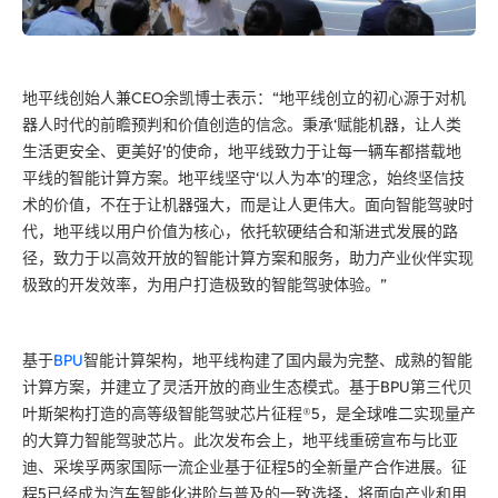
地平线创始人兼CEO余凯博士表示：“地平线创立的初心源于对机
器人时代的前瞻预判和价值创造的信念。秉承‘赋能机器，让人类
生活更安全、更美好’的使命，地平线致力于让每一辆车都搭载地
平线的智能计算方案。地平线坚守‘以人为本’的理念，始终坚信技
术的价值，不在于让机器强大，而是让人更伟大。面向智能驾驶时
代，地平线以用户价值为核心，依托软硬结合和渐进式发展的路
径，致力于以高效开放的智能计算方案和服务，助力产业伙伴实现
极致的开发效率，为用户打造极致的智能驾驶体验。”
基于
BPU
智能计算架构，地平线构建了国内最为完整、成熟的智能
计算方案，并建立了灵活开放的商业生态模式。基于BPU第三代贝
叶斯架构打造的高等级智能驾驶芯片征程®5，是全球唯二实现量产
的大算力智能驾驶芯片。此次发布会上，地平线重磅宣布与比亚
迪、采埃孚两家国际一流企业基于征程5的全新量产合作进展。征
程5已经成为汽车智能化进阶与普及的一致选择，将面向产业和用