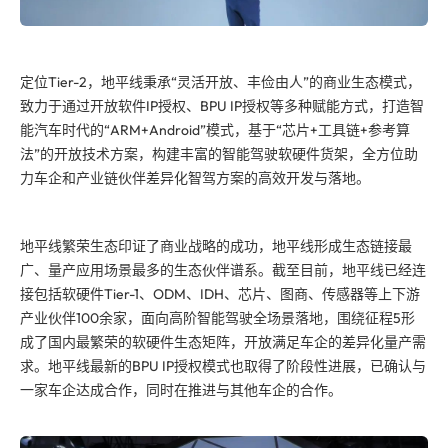
定位Tier-2，地平线秉承“灵活开放、丰俭由人”的商业生态模式，
致力于通过开放软件IP授权、BPU IP授权等多种赋能方式，打造智
能汽车时代的“ARM+Android”模式，基于“芯片+工具链+参考算
法”的开放技术方案，构建丰富的智能驾驶软硬件货架，全方位助
力车企和产业链伙伴差异化智驾方案的高效开发与落地。
地平线繁荣生态印证了商业战略的成功，地平线形成生态链接最
广、量产应用场景最多的生态伙伴谱系。截至目前，地平线已经连
接包括软硬件Tier-1、ODM、IDH、芯片、图商、传感器等上下游
产业伙伴100余家，面向高阶智能驾驶全场景落地，围绕征程5形
成了国内最繁荣的软硬件生态矩阵，开放满足车企的差异化量产需
求。地平线最新的BPU IP授权模式也取得了阶段性进展，已确认与
一家车企达成合作，同时在推进与其他车企的合作。