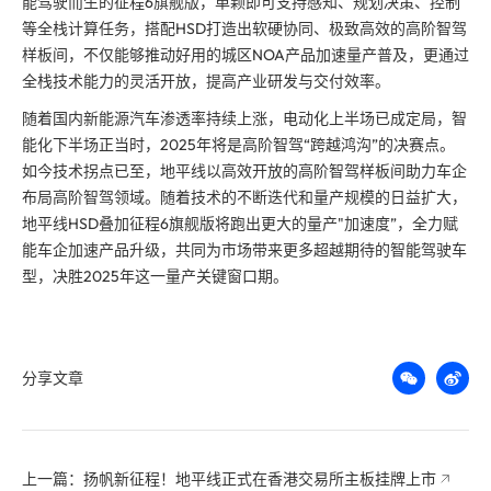
能驾驶而生的征程6旗舰版，单颗即可支持感知、规划决策、控制
等全栈计算任务，搭配HSD打造出软硬协同、
极致
高效的高阶智驾
样板间，不仅能够推动好用的城区NOA产品加速量产普及，更通过
全栈技术能力的灵活开放，提高产业研发与交付效率。
随着国内新能源汽车渗透率持续上涨，电动化上半场已成定局，智
能化下半场正当时，2025年将是高阶智驾“跨越鸿沟”的决赛点。
如今技术拐点已至，地平线以高效开放的高阶智驾样板间助力车企
布局高阶智驾领域。随着技术的不断迭代和量产规模的日益扩大，
地平线HSD叠加征程6旗舰版将跑出更大的量产"加速度”，全力赋
能车企加速产品升级，共同为市场带来更多超越期待的智能驾驶车
型，决胜2025年这一量产关键窗口期。
分享文章
上一篇：扬帆新征程！地平线正式在香港交易所主板挂牌上市