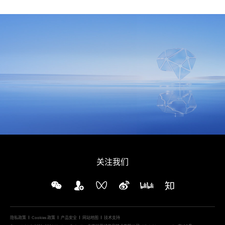
关注我们
隐私政策
Cookies 政策
产品安全
网站地图
技术支持