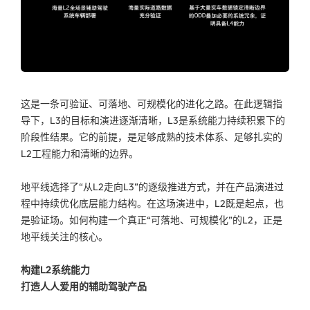
这是一条可验证、可落地、可规模化的进化之路。在此逻辑指
导下，L3的目标和演进逐渐清晰，L3是系统能力持续积累下的
阶段性结果。它的前提，是足够成熟的技术体系、足够扎实的
L2工程能力和清晰的边界。
地平线选择了“从L2走向L3”的逐级推进方式，并在产品演进过
程中持续优化底层能力结构。在这场演进中，L2既是起点，也
是验证场。如何构建一个真正“可落地、可规模化”的L2，正是
地平线关注的核心。
构建L2系统能力
打造人人爱用的辅助驾驶产品