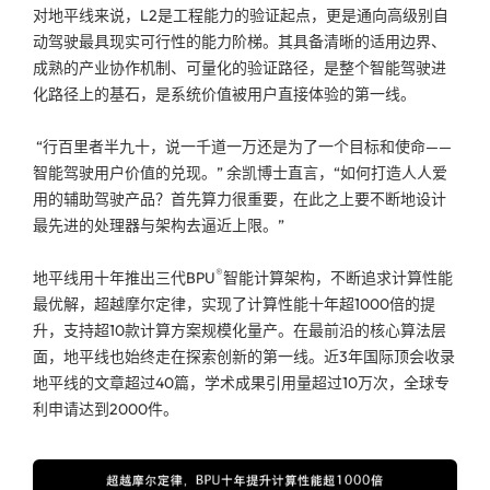
对地平线来说，L2是工程能力的验证起点，更是通向高级别自
动驾驶最具现实可行性的能力阶梯。其具备清晰的适用边界、
成熟的产业协作机制、可量化的验证路径，是整个智能驾驶进
化路径上的基石，是系统价值被用户直接体验的第一线。
“行百里者半九十，说一千道一万还是为了一个目标和使命——
智能驾驶用户价值的兑现。” 余凯博士直言，“如何打造人人爱
用的辅助驾驶产品？首先算力很重要，在此之上要不断地设计
最先进的处理器与架构去逼近上限。”
®
地平线用十年推出三代BPU
智能计算架构，不断追求计算性能
最优解，超越摩尔定律，实现了计算性能十年超1000倍的提
升，支持超10款计算方案规模化量产。在最前沿的核心算法层
面，地平线也始终走在探索创新的第一线。近3年国际顶会收录
地平线的文章超过40篇，学术成果引用量超过10万次，全球专
利申请达到2000件。