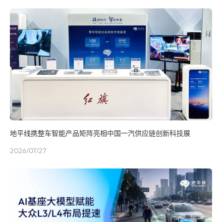
地平线携整车智能产品矩阵亮相中国一汽供应链创新科技展
2026/07/27