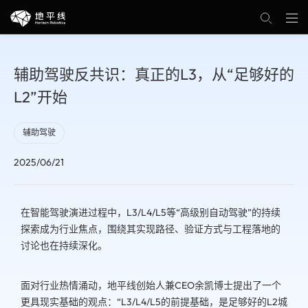
辅助驾驶反共识：真正的L3，从“足够好的
L2”开始
辅助驾驶
2025/06/21
在智能驾驶演进过程中，L3/L4/L5等“高级别自动驾驶”的持续
探索成为行业焦点，围绕其实现路径、验证方式与工程落地的
讨论也在持续深化。
面对行业热情涌动，地平线创始人兼CEO余凯博士提出了一个
更具现实基础的观点：“L3/L4/L5的前提基础，是足够好的L2城