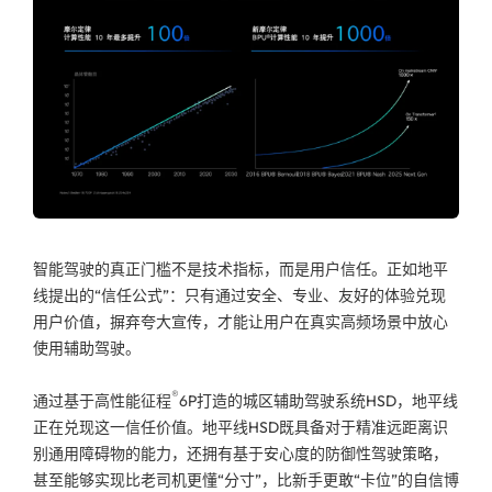
智能驾驶的真正门槛不是技术指标，而是用户信任。正如地平
线提出的“信任公式”：只有通过安全、专业、友好的体验兑现
用户价值，摒弃夸大宣传，才能让用户在真实高频场景中放心
使用辅助驾驶。
®
通过基于高性能
征程
6
P打造的城区辅助驾驶系统HSD，地平线
正在兑现这一信任价值。地平线HSD既具备对于精准远距离识
别通用障碍物的能力，还拥有基于安心度的防御性驾驶策略，
甚至能够实现比老司机更懂“分寸”，比新手更敢“卡位”的自信博