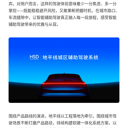
弈。对用户而言，这样的驾驶体验意味着少一分焦虑、多一分
掌控——既能稳稳避开风险，又敢果断把握时机，在城市路口、
车流缝隙中，让智能辅助驾驶真正融入每一段旅程，感受智能
辅助驾驶带来的优雅与从容。
围绕产品路线的演进，地平线以工程落地为牵引，围绕城市驾
驶场景不断打磨产品路径，持续构建软硬一体化系统方案，以