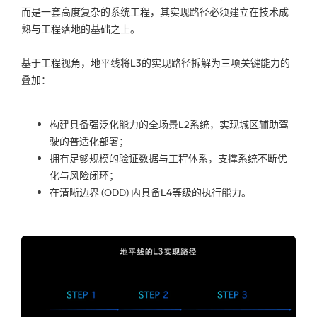
而是一套高度复杂的系统工程，其实现路径必须建立在技术成
熟与工程落地的基础之上。
基于工程视角，地平线将L3的实现路径拆解为三项关键能力的
叠加：
构建具备强泛化能力的全场景L2系统，实现城区辅助驾
驶的普适化部署；
拥有足够规模的验证数据与工程体系，支撑系统不断优
化与风险闭环；
在清晰边界 (ODD) 内具备L4等级的执行能力。